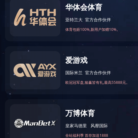
当前位置：
首页
>
产品中心
>
步入室试验室
>
气候试验室
产品分类
步入室试验室
相关文章