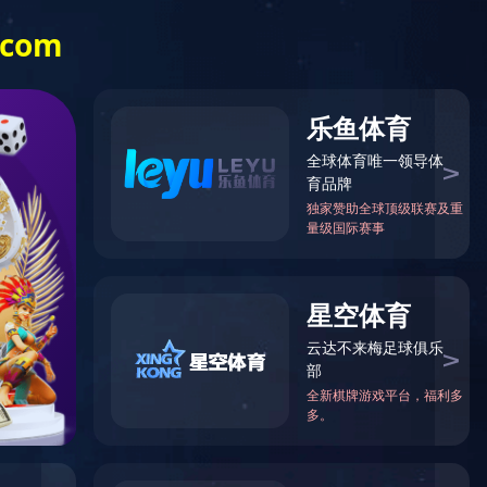
返回首页
在线留言
星空官方端网站登录入口-星空（中国）
咨询热线
15021530323
在线留言
星空官方端网站登
录入口-星空（中
国）