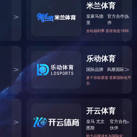
电子电工元器件、零配件或大型部件等提供一个模拟环境，为测试
该产品具有简单的操作性能和可靠的设备性能，便捷操作的计测装置，
触摸屏，可进行各种复杂的程序设定，程序设定采用对话方式，操作
在线咨询