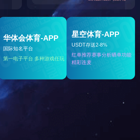
在线咨询
电话