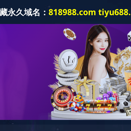
心
新闻中心
技术文章