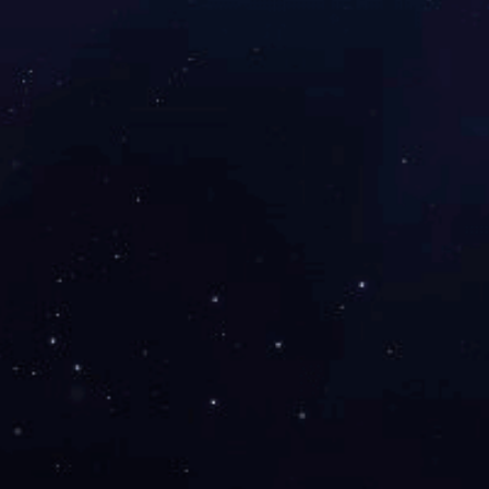
网站首页
关于我们
产品中心
|
|
星空官方端网站登录入口-星空（中国）
星空官方端网站登录入口-星空（中国）
公司地址：上海市嘉定区浏翔公路5555号 技术支持：
联系人：上器
QQ：1638400
邮箱：cannozheng@shanghai-test.com