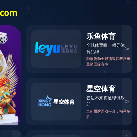
返回首页
在线留言
星空官方端网站登录入口-星空（中国）
咨询热线
15021530323
在线留言
星空官方端网站登
录入口-星空（中
国）