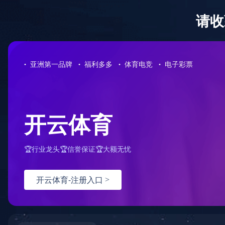
欢迎来到
星空官方端网站登录入口-星空（中国） 网站
！
网站首页
关于我们
产品中