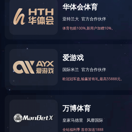
当前位置：
首页
>
产品中心
>
三综合试验箱
>
环境试验箱
产品分类
三综合试验箱
相关文章