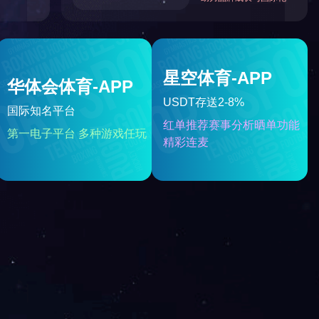
页 末页 跳转到第
页
电话
微信扫一扫
星空官方端网站登录入口-星空（中国）