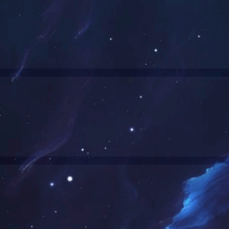
四综合环境试验箱
四综合环境试验箱可为用户检验、检测电子
测试数据的准确性和*性（可重复）提供*条
通设计，使室内温湿度均匀，避免任何死角
更新日期：
2023-06-25
访问次数：
4908
备的长期可靠性；每个产品都根据客户的要
查看详情
在线留言