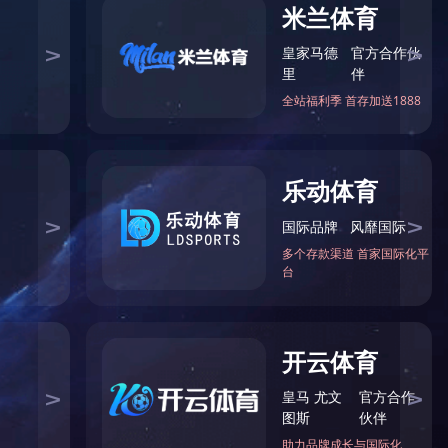
电工元器件、零配件或相关行业的实验部门提供一个模拟环境，为
件。结构一体化程度高，在客户端装配调试时间短；科学的空气流
；完备的安全保护装置，避免了任何可能发生的安全隐患，保证设
求订做，保证了设备的高效，节能。
在线咨询