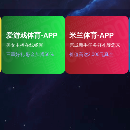
共 1 条记录，当前 1 / 1 页 首页 上一页 下一
新闻动态
技术文章
在线留言
|
|
|
|