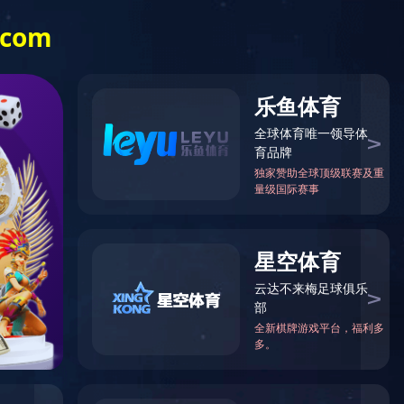
返回首页
在线留言
星空官方端网站登录入口-星空（中国）
咨询热线
15021530323
在线留言
星空官方端网站登
录入口-星空（中
国）