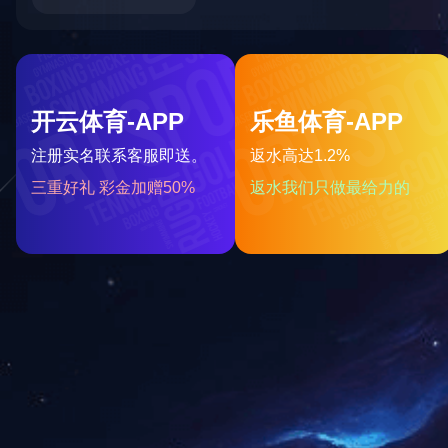
在电子产品的使用过程中，经常会遇到环境温度剧烈变化的情况，
变化的测试，评估其是否能够在高温或低温环境下正常运行。
二、测试产品的热膨胀与热应力
电子元器件，尤其是集成电路、传感器等，通常采用不同材质的材
热应力可能会导致焊点断裂、接触不良、塑料外壳开裂、电子元件脱
三、评估产品的可靠性与稳定性
电子产品在实际使用中，经常会经历恶劣天气或运输过程中的温度
出现故障。
四、加速老化测试与寿命预测
高低温冲击试验也是加速电子产品老化过程的有效手段。长期暴露
用中的老化过程和可能出现的故障模式，为产品的寿命预测提供依据