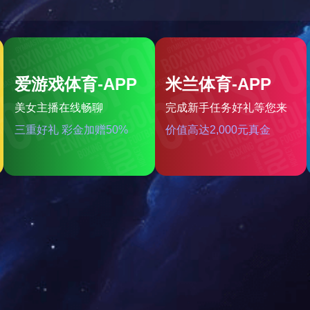
尤其是汽车电子、航空电子、家电、通讯设备等领域，产品需要承受在
料进行封装，这些材料的热膨胀系数不同。当设备经历高低温冲击时，
落等故障。
变化，这对其性能和可靠性提出了高要求。通过模拟这种环境变化，设
在温度变化极大的环境中，会导致电子元件的老化、性能下降或寿命缩
。