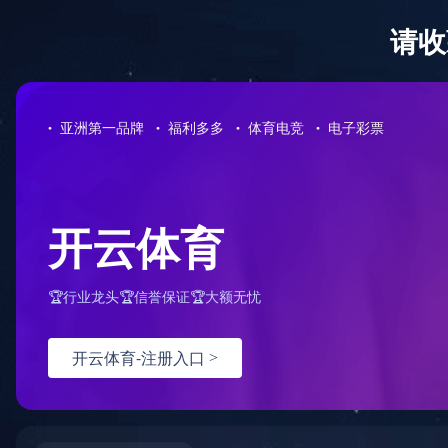
欢迎来到
星空官方端网站登录入口-星空（中国） 网站
！
网站首页
关于我们
产品中